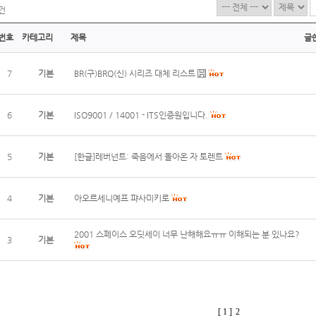
건
번호
카테고리
제목
글
7
기본
BR(구)BRQ(신) 시리즈 대체 리스트
6
기본
ISO9001 / 14001 - ITS인증원입니다.
5
기본
[한글]레버넌트: 죽음에서 돌아온 자 토렌트
4
기본
아오르세니예프 퍄사미키로
2001 스페이스 오딧세이 너무 난해해요ㅠㅠ 이해되는 분 있나요?
3
기본
[ 1 ]
2